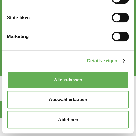
Karriere
AGB
Statistiken
Marketing
© Raiffeisen Münster LAND eG
Datenschutz
Impressum
RML-Intranet
Details zeigen
Alle zulassen
Auswahl erlauben
Futtermittel rund um die Uhr.
In der RML-App
Ablehnen