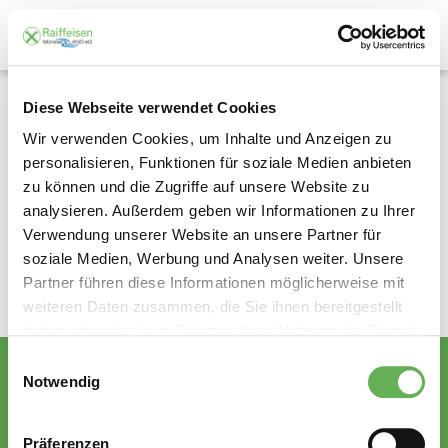
Diese Webseite verwendet Cookies
Matthias Dupke
Wir verwenden Cookies, um Inhalte und Anzeigen zu
personalisieren, Funktionen für soziale Medien anbieten
Position
: Marktleiter Standort
zu können und die Zugriffe auf unsere Website zu
Greven
analysieren. Außerdem geben wir Informationen zu Ihrer
Telefon-Nr.
: 02571/9360-20
Verwendung unserer Website an unsere Partner für
Mobil-Nr.
:
Fax-Nr.
: 02571/9360-19
soziale Medien, Werbung und Analysen weiter. Unsere
E-Mail Adresse
:
Partner führen diese Informationen möglicherweise mit
matthias.dupke@raiffeisen-
weiteren Daten zusammen, die Sie ihnen bereitgestellt
muenster-land.de
haben oder die sie im Rahmen Ihrer Nutzung der Dienste
gesammelt haben.
Einwilligungsauswahl
Notwendig
Kontakt
Newsletter
Präferenzen