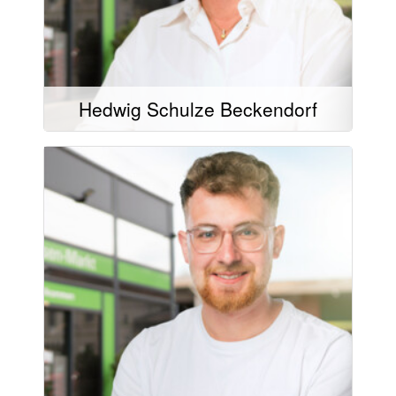
02504/9321-20
Hedwig Schulze Beckendorf
Mail schreiben
02504/9321-17
02504/9321-20