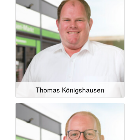
Mail schreiben
02504/9321-31
02504/9321-20
Thomas Königshausen