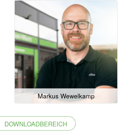
Mail schreiben
02504/9321-24
02504/9321-20
Markus Wewelkamp
DOWNLOADBEREICH