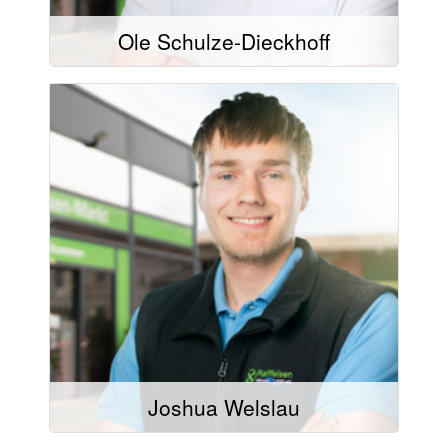
Ole Schulze-Dieckhoff
Mail schreiben
02504/9321-32
02504/9321-20
Joshua Welslau