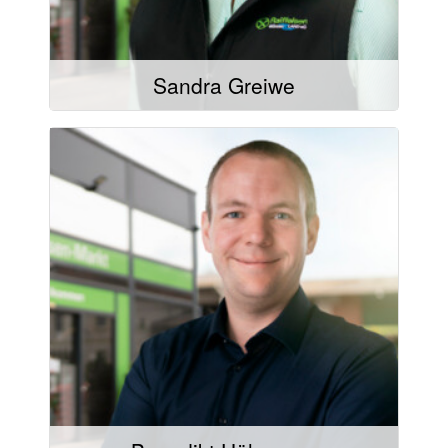
Sandra Greiwe
Mail schreiben
02504/9321-44
02504/9321-20