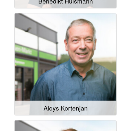
Benedikt Hülsmann
Mail schreiben
02504/9321-42
02504/9321-20
Aloys Kortenjan