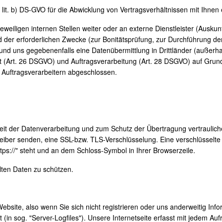
1 lit. b) DS-GVO für die Abwicklung von Vertragsverhältnissen mit Ihnen er
eiligen internen Stellen weiter oder an externe Dienstleister (Auskunft
d der erforderlichen Zwecke (zur Bonitätsprüfung, zur Durchführung 
und uns gegebenenfalls eine Datenübermittlung in Drittländer (außer
 (Art. 26 DSGVO) und Auftragsverarbeitung (Art. 28 DSGVO) auf Grund
Auftragsverarbeitern abgeschlossen.
eit der Datenverarbeitung und zum Schutz der Übertragung vertraulicher
reiber senden, eine SSL-bzw. TLS-Verschlüsselung. Eine verschlüsselte
https://" steht und an dem Schloss-Symbol in Ihrer Browserzeile.
lten Daten zu schützen.
ebsite, also wenn Sie sich nicht registrieren oder uns anderweitig Inf
(in sog. "Server-Logfiles"). Unsere Internetseite erfasst mit jedem Auf