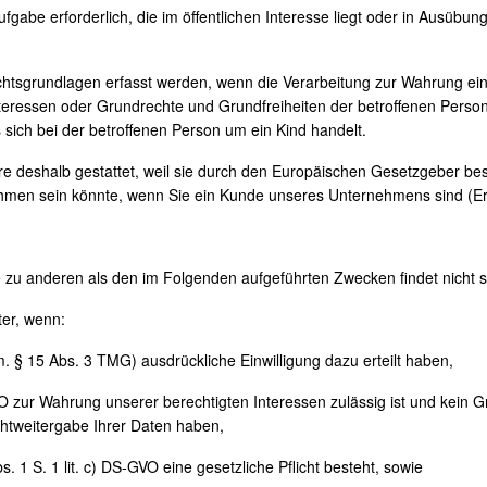
gabe erforderlich, die im öffentlichen Interesse liegt oder in Ausübung
echtsgrundlagen erfasst werden, wenn die Verarbeitung zur Wahrung e
ie Interessen oder Grundrechte und Grundfreiheiten der betroffenen Pe
sich bei der betroffenen Person um ein Kind handelt.
 deshalb gestattet, weil sie durch den Europäischen Gesetzgeber beso
nehmen sein könnte, wenn Sie ein Kunde unseres Unternehmens sind (
e zu anderen als den im Folgenden aufgeführten Zwecken findet nicht st
ter, wenn:
V.m. § 15 Abs. 3 TMG) ausdrückliche Einwilligung dazu erteilt haben,
-GVO zur Wahrung unserer berechtigten Interessen zulässig ist und kein
htweitergabe Ihrer Daten haben,
s. 1 S. 1 lit. c) DS-GVO eine gesetzliche Pflicht besteht, sowie