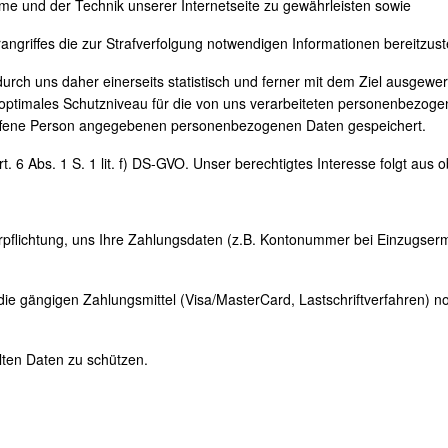
eme und der Technik unserer Internetseite zu gewährleisten sowie
ngriffes die zur Strafverfolgung notwendigen Informationen bereitzuste
ch uns daher einerseits statistisch und ferner mit dem Ziel ausgewert
optimales Schutzniveau für die von uns verarbeiteten personenbezogen
troffene Person angegebenen personenbezogenen Daten gespeichert.
rt. 6 Abs. 1 S. 1 lit. f) DS-GVO. Unser berechtigtes Interesse folgt au
rpflichtung, uns Ihre Zahlungsdaten (z.B. Kontonummer bei Einzugserm
ie gängigen Zahlungsmittel (Visa/MasterCard, Lastschriftverfahren) no
lten Daten zu schützen.