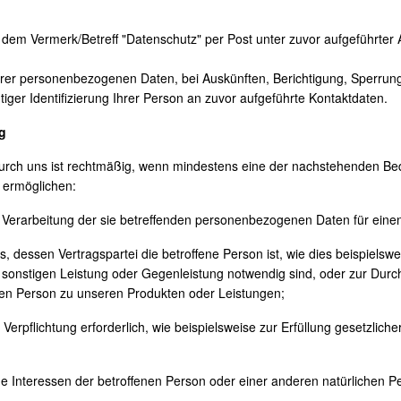
dem Vermerk/Betreff "Datenschutz" per Post unter zuvor aufgeführter A
hrer personenbezogenen Daten, bei Auskünften, Berichtigung, Sperrun
eutiger Identifizierung Ihrer Person an zuvor aufgeführte Kontaktdaten.
g
rch uns ist rechtmäßig, wenn mindestens eine der nachstehenden Bedin
e ermöglichen:
 der Verarbeitung der sie betreffenden personenbezogenen Daten für e
ags, dessen Vertragspartei die betroffene Person ist, wie dies beispielsw
 sonstigen Leistung oder Gegenleistung notwendig sind, oder zur Durc
enen Person zu unseren Produkten oder Leistungen;
en Verpflichtung erforderlich, wie beispielsweise zur Erfüllung gesetzlic
tige Interessen der betroffenen Person oder einer anderen natürlichen 