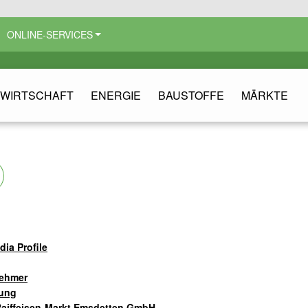
ONLINE-SERVICES
WIRTSCHAFT
ENERGIE
BAUSTOFFE
MÄRKTE
ia Profile
nehmer
gung
Raiffeisen-Markt Emsdetten GmbH