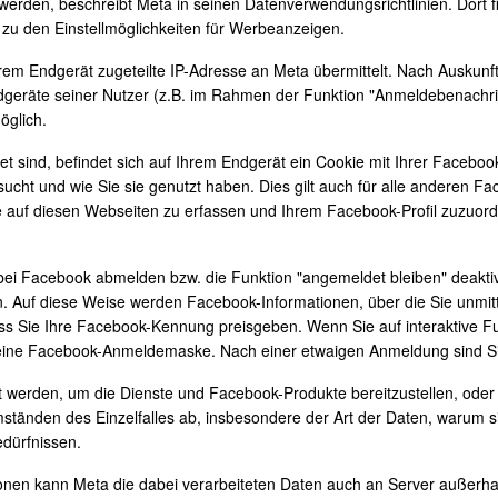
werden, beschreibt Meta in seinen Datenverwendungsrichtlinien. Dort 
zu den Einstellmöglichkeiten für Werbeanzeigen.
rem Endgerät zugeteilte IP-Adresse an Meta übermittelt. Nach Auskunf
dgeräte seiner Nutzer (z.B. im Rahmen der Funktion "Anmeldebenachric
öglich.
t sind, befindet sich auf Ihrem Endgerät ein Cookie mit Ihrer Facebo
esucht und wie Sie sie genutzt haben. Dies gilt auch für alle anderen
e auf diesen Webseiten zu erfassen und Ihrem Facebook-Profil zuzuor
 bei Facebook abmelden bzw. die Funktion "angemeldet bleiben" deakti
 Auf diese Weise werden Facebook-Informationen, über die Sie unmittel
Sie Ihre Facebook-Kennung preisgeben. Wenn Sie auf interaktive Funk
t eine Facebook-Anmeldemaske. Nach einer etwaigen Anmeldung sind Si
gt werden, um die Dienste und Facebook-Produkte bereitzustellen, oder b
mständen des Einzelfalles ab, insbesondere der Art der Daten, warum s
edürfnissen.
n kann Meta die dabei verarbeiteten Daten auch an Server außerhalb