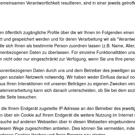
emeinsamen Verantwortlichkeit resultieren, sind in einer jeweils getr
n öffentlich zugängliche Profile über die wir Ihnen im Folgenden einen
nd gespeichert werden und für deren Verarbeitung wir als "Verantwortl
 sich Ihnen als bestimmte Person zuordnen lassen (z.B. Name, Alter, A
rsonenbezogenen Daten zu überlassen. Für einzelne Funktionalitäten uns
hnen nicht oder nur eingeschränkt zur Verfügung, wenn Sie uns Ihre pe
rsonenbezogenen Daten durch uns und dem Betreiber des jeweiligen soz
weiligen sozialen Netzwerk notwendig. Wir haben weder Einfluss darauf 
s Ihren Interaktionen mit unseren Beiträgen zu eigenen Zwecken vera
atenverarbeitung kann sich danach unterscheiden, ob Sie bei dem sozi
 die Seite besuchen.
d die Ihrem Endgerät zugeteilte IP-Adresse an den Betreiber des jeweilig
n über ein Cookie auf Ihrem Endgerät die weitere Nutzung im Interne
 Besuche auf anderen Webseiten über in diesen Webseiten eingebundene 
diesem Wege zugeschnitten anbieten. Dies können Sie vermeiden, inde
andenen Cookies löschen und Ihren Browser neu starten.