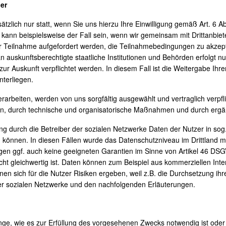
der
ätzlich nur statt, wenn Sie uns hierzu Ihre Einwilligung gemäß Art. 6 Ab
s kann beispielsweise der Fall sein, wenn wir gemeinsam mit Drittanbi
er Teilnahme aufgefordert werden, die Teilnahmebedingungen zu akze
 auskunftsberechtigte staatliche Institutionen und Behörden erfolgt n
ur Auskunft verpflichtet werden. In diesem Fall ist die Weitergabe Ihr
nterliegen.
erarbeiten, werden von uns sorgfältig ausgewählt und vertraglich verpfli
n, durch technische und organisatorische Maßnahmen und durch ergänz
ng durch die Betreiber der sozialen Netzwerke Daten der Nutzer in sog
 können. In diesen Fällen wurde das Datenschutzniveau im Drittland 
en ggf. auch keine geeigneten Garantien im Sinne von Artikel 46 DSGVO
cht gleichwertig ist. Daten können zum Beispiel aus kommerziellen In
n sich für die Nutzer Risiken ergeben, weil z.B. die Durchsetzung ihr
er sozialen Netzwerke und den nachfolgenden Erläuterungen.
ge, wie es zur Erfüllung des vorgesehenen Zwecks notwendig ist oder 