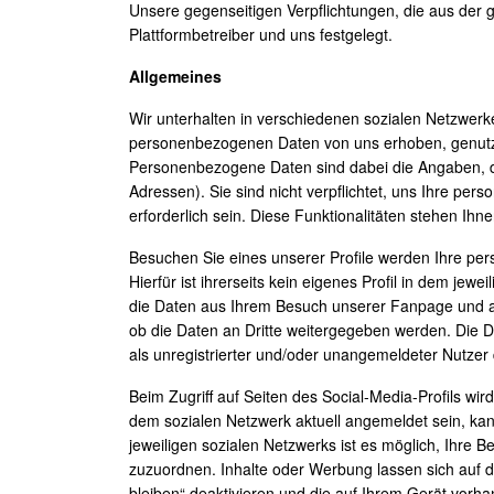
Unsere gegenseitigen Verpflichtungen, die aus der g
Plattformbetreiber und uns festgelegt.
Allgemeines
Wir unterhalten in verschiedenen sozialen Netzwerke
personenbezogenen Daten von uns erhoben, genutzt u
Personenbezogene Daten sind dabei die Angaben, die
Adressen). Sie sind nicht verpflichtet, uns Ihre pe
erforderlich sein. Diese Funktionalitäten stehen I
Besuchen Sie eines unserer Profile werden Ihre pe
Hierfür ist ihrerseits kein eigenes Profil in dem je
die Daten aus Ihrem Besuch unserer Fanpage und au
ob die Daten an Dritte weitergegeben werden. Die D
als unregistrierter und/oder unangemeldeter Nutzer
Beim Zugriff auf Seiten des Social-Media-Profils wir
dem sozialen Netzwerk aktuell angemeldet sein, kan
jeweiligen sozialen Netzwerks ist es möglich, Ihre
zuzuordnen. Inhalte oder Werbung lassen sich auf 
bleiben“ deaktivieren und die auf Ihrem Gerät vorh