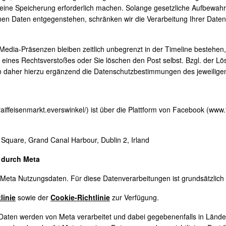
eine Speicherung erforderlich machen. Solange gesetzliche Aufbewahru
nen Daten entgegenstehen, schränken wir die Verarbeitung Ihrer Date
l-Media-Präsenzen bleiben zeitlich unbegrenzt in der Timeline bestehen,
ines Rechtsverstoßes oder Sie löschen den Post selbst. Bzgl. der Lös
en daher hierzu ergänzend die Datenschutzbestimmungen des jeweiligen
iffeisenmarkt.everswinkel/) ist über die Plattform von Facebook (www.
 Square, Grand Canal Harbour, Dublin 2, Irland
 durch Meta
ta Nutzungsdaten. Für diese Datenverarbeitungen ist grundsätzlich al
linie
sowie der
Cookie-Richtlinie
zur Verfügung.
ten werden von Meta verarbeitet und dabei gegebenenfalls in Lände