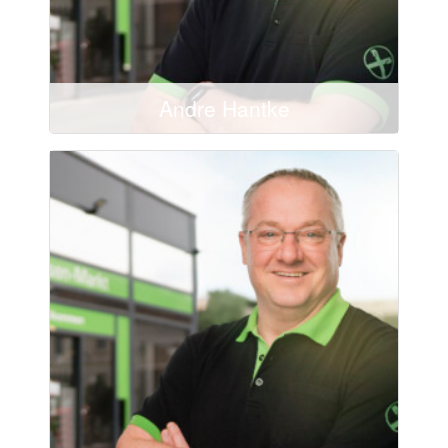
Andre Hantke
Mail schreiben
02572/95108-19
02572/95108-29