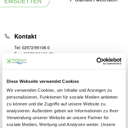
EMSDETTEN
Kontakt
Tel:
02572/95108-0
Fax:
02572/95108-29
E-Mail:
info@raiffeisen-emsdetten.de
Anfahrt
Diese Webseite verwendet Cookies
Grevener Damm 99,
48282
Emsdetten
Wir verwenden Cookies, um Inhalte und Anzeigen zu
Deutschland
personalisieren, Funktionen für soziale Medien anbieten
zu können und die Zugriffe auf unsere Website zu
Raiffeisenmarkt
analysieren. Außerdem geben wir Informationen zu Ihrer
Verwendung unserer Website an unsere Partner für
Mo - Fr:
9:00 - 18:30 Uhr
Sa:
9:00 - 18:00 Uhr
soziale Medien, Werbung und Analysen weiter. Unsere