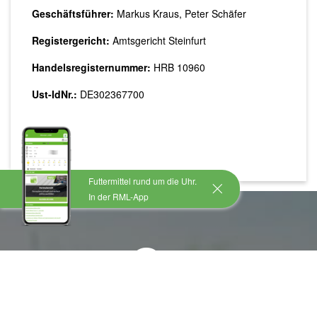
Geschäftsführer:
Markus Kraus, Peter Schäfer
Registergericht:
Amtsgericht Steinfurt
Handelsregisternummer:
HRB 10960
Ust-IdNr.:
DE302367700
Hier finden Sie unsere Allgemeinen
Geschäftsbedingungen (AGB) für das Waren- und
Dienstleistungsgeschäft.
Futtermittel rund um die Uhr.
In der RML-App
Strategie