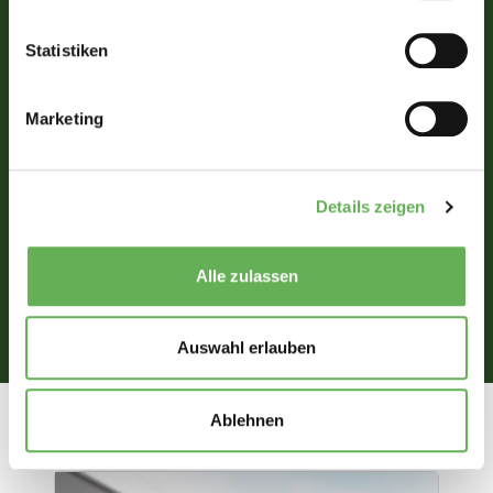
Karte, um sie zu laden -
Sprakel:
damit erklären Sie sich
Statistiken
einverstanden, dass
Daten an Google
übermittelt werden.
Marketing
Erfahren Sie mehr in
Sprakeler-Straße 5,
unserer
48159
Sprakel
.
Datenschutzerklärung
Details zeigen
Deutschland
Alle zulassen
Auswahl erlauben
Ablehnen